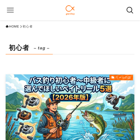
HOME
初心者
初心者
– tag –
リールの話