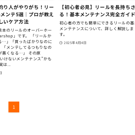
釣り人がやりがち！リー
【初心者必見】リールを長持ち
Gメンテ5選｜プロが教え
る！基本メンテナンス完全ガイ
しいケア方法
初心者の方でも簡単にできるリールの基
メンテナンスについて、詳しく解説しま
熊本のリールのオーバーホー
す。
arshop」です。 「リールか
る…」「買ったばかりなのに
2025年4月4日
」「メンテしてるつもりなの
が悪くなる…」 その原
はいけないメンテナンス”かも
は...
日
1