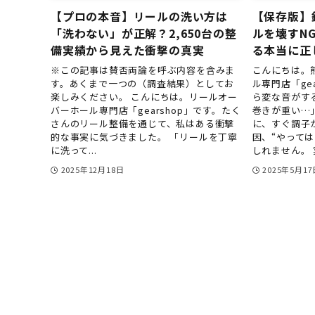
【プロの本音】リールの洗い方は
【保存版】
「洗わない」が正解？2,650台の整
ルを壊すN
備実績から見えた衝撃の真実
る本当に正
※この記事は賛否両論を呼ぶ内容を含みま
こんにちは。
す。あくまで一つの（調査結果）としてお
ル専門店「ge
楽しみください。 こんにちは。リールオー
ら変な音がす
バーホール専門店「gearshop」です。たく
巻きが重い…
さんのリール整備を通じて、私はある衝撃
に、すぐ調子
的な事実に気づきました。 「リールを丁寧
因、“やって
に洗って...
しれません。 実
2025年12月18日
2025年5月17