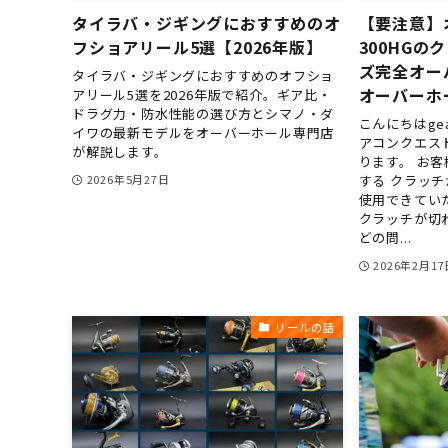
タイラバ・ジギングにおすすめのオ
【要注意】
フショアリール5選【2026年版】
300HG
ズ完全オー
タイラバ・ジギングにおすすめのオフショ
オーバーホ
アリール5選を2026年版で紹介。ギア比・
ドラグ力・防水性能の選び方とシマノ・ダ
こんにちはge
イワの最新モデルをオーバーホール専門店
アコンクエスト
が解説します。
ります。 お
する クラッ
2026年5月27日
使用できてい
クラッチが切
どの問...
2026年2月17
リールの話