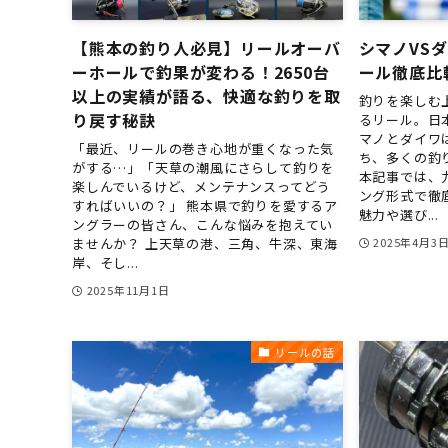
【熊本の釣り人必見】リールオーバ
シマノVS
ーホールで釣果が変わる！2650台
ール徹底比
以上の実績が語る、快適な釣りを取
釣りを楽しむ
り戻す秘訣
るリール。日
マノとダイワ
「最近、リールの巻き心地が重くなった気
ち、多くの釣
がする…」「天草の潮風にさらして釣りを
本記事では、
楽しんでいるけど、メンテナンスってどう
ング形式で徹
すればいいの？」 熊本県で釣りを愛するア
魅力や選び...
ングラーの皆さん、こんな悩みを抱えてい
ませんか？ 上天草の港、三角、牛深、東海
2025年4月3
岸、そし...
2025年11月1日
リールの話