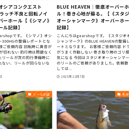
オシアコンクエスト
BLUE HEAVEN｜徹底オーバー
のクラッチ不良と回転ノイ
ル！巻き心地が蘇る。【《スタ
バーホール【《シマノ》
オーシャンマーク》オーバーホ
ール記録】
記録】
arshopです。｟シマノ｠オシ
こんにちはgearshopです。｟スタジオ
300HGの整備レポートとな
シャンマーク｠のBLUE HEAVENの整備
客様ご依頼内容 回転時に異音が
ートとなります。 お客様ご依頼内容 ド
チが切れない 釣行時は問題なく
がうまく作動しない 巻き取り時のゴリ
たリールが次の釣行準備時に
気になる 今回はスタジオオーシャンマ
れない、リールが回らないな
のリールのご依頼がありました。依頼数
しては...
日
2025年11月7日
リールの話
未分