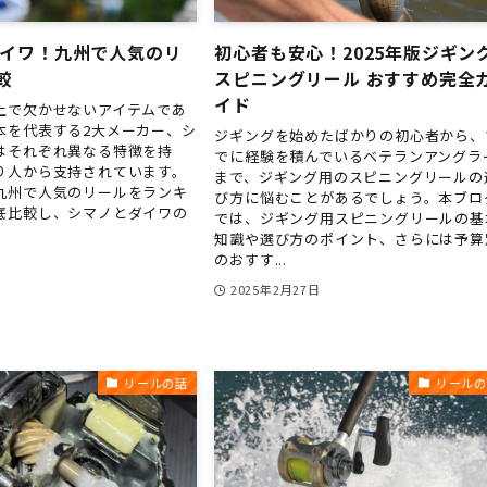
ダイワ！九州で人気のリ
初心者も安心！2025年版ジギン
較
スピニングリール おすすめ完全
イド
上で欠かせないアイテムであ
本を代表する2大メーカー、シ
ジギングを始めたばかりの初心者から、
はそれぞれ異なる特徴を持
でに経験を積んでいるベテランアングラ
り人から支持されています。
まで、ジギング用のスピニングリールの
九州で人気のリールをランキ
び方に悩むことがあるでしょう。本ブロ
底比較し、シマノとダイワの
では、ジギング用スピニングリールの基
知識や選び方のポイント、さらには予算
のおすす...
日
2025年2月27日
リールの話
リールの