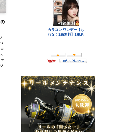
スの
フ
つ
ショ
ス
ビッ
の