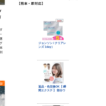
【熊本・即対応】
グ
ガ
す
ー
選
グ
本
別
話