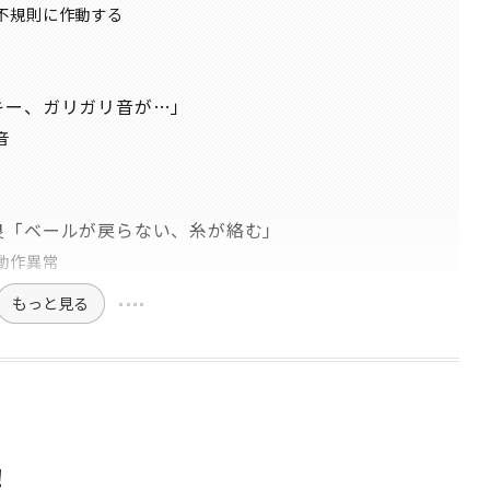
不規則に作動する
キー、ガリガリ音が…」
音
良「ベールが戻らない、糸が絡む」
動作異常
もっと見る
！