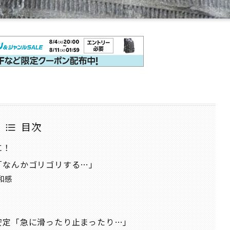
目次
に！
「なんかゴリゴリする…」
和感
安定「急に滑ったり止まったり…」